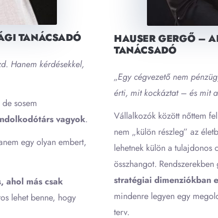
SÁGI TANÁCSADÓ
HAUSER GERGŐ – AL
TANÁCSADÓ
zd. Hanem kérdésekkel,
„Egy cégvezető nem pénzügyi
érti, mit kockáztat – és mit 
, de sosem
Vállalkozók között nőttem f
ndolkodótárs vagyok
.
nem „külön részleg” az életb
hanem egy olyan embert,
lehetnek külön a tulajdonos c
összhangot. Rendszerekbe
stratégiai dimenziókban 
is, ahol más csak
mindenre legyen egy megol
tos lehet benne, hogy
terv.