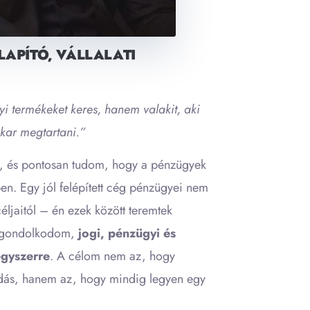
APÍTÓ, VÁLLALATI
 termékeket keres, hanem valakit, aki
akar megtartani.”
el, és pontosan tudom, hogy a pénzügyek
en. Egy jól felépített cég pénzügyei nem
éljaitól – én ezek között teremtek
n gondolkodom,
jogi, pénzügyi és
egyszerre
. A célom nem az, hogy
dás, hanem az, hogy mindig legyen egy