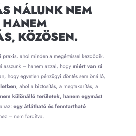
ÁS NÁLUNK NEM
. HANEM
S, KÖZÖSEN.
praxis, ahol minden a megértéssel kezdődik.
válasszunk – hanem azzal, hogy
miért van rá
n, hogy egyetlen pénzügyi döntés sem önálló,
életben
, ahol a biztosítás, a megtakarítás, a
nem különálló területek, hanem egymást
yanaz:
egy átlátható és fenntartható
thez – nem fordítva.