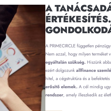
A TANÁCSAD
ÉRTÉKESÍTÉS
GONDOLKODÁ
A PRIMECIRCLE független pénzügyi 
Nem azzal, hogy milyen terméket 
egyáltalán szükség.
Hiszünk abba
ezért dolgozunk
allfinance szeml
hitel, a cégstruktúra és a befektetés
erősítő elemek.
A cél mindig ug
rendszer
, amely illeszkedik az éle