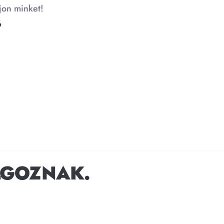
jon minket!
6
LGOZNAK.