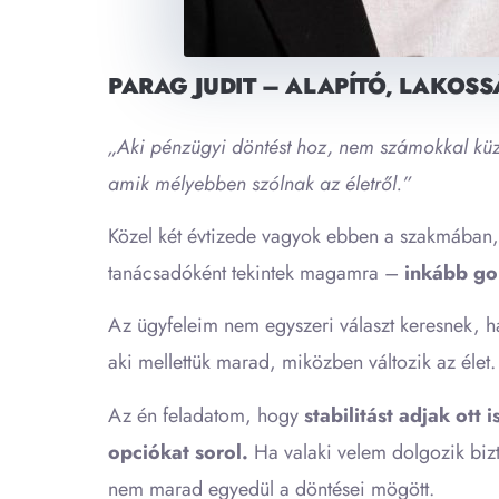
PARAG JUDIT – ALAPÍTÓ, LAKOS
„Aki pénzügyi döntést hoz, nem számokkal kü
amik mélyebben szólnak az életről.”
Közel két évtizede vagyok ebben a szakmában
tanácsadóként tekintek magamra –
inkább go
Az ügyfeleim nem egyszeri választ keresnek, 
aki mellettük marad, miközben változik az élet.
Az én feladatom, hogy
stabilitást adjak ott 
opciókat sorol.
Ha valaki velem dolgozik biz
nem marad egyedül a döntései mögött.