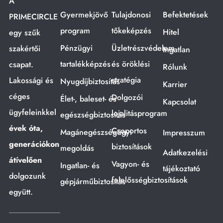
A
Gyermekjövő
Tulajdonosi
Befektetések
PRIMECIRCLE
program
tőkeképzés
Hitel
egy szűk
Pénzügyi
Üzletrészvédelem
szakértői
Ingatlan
tartalékképzés
és öröklési
csapat.
Rólunk
stratégia
Lakossági és
Nyugdíjbiztosítás
Karrier
céges
Dolgozói
Élet-, baleset- és
Kapcsolat
ügyfeleinkkel
lojalitásprogram
egészségbiztosítás
évek óta,
Csoportos
Magánegészségügyi
Impresszum
generációkon
biztosítások
megoldás
Adatkezelési
átívelően
Vagyon- és
Ingatlan- és
tájékoztató
dolgozunk
felelősségbiztosítások
gépjárműbiztosítás
együtt.